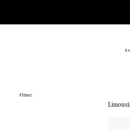
En
Filter:
Limousi