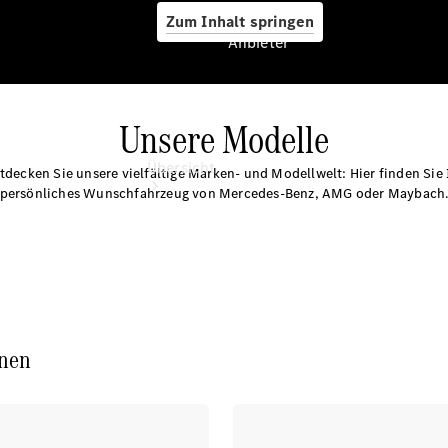
Zum Inhalt springen
Anbieter
Unsere Modelle
Anbieter
Übersicht
tdecken Sie unsere vielfältige Marken- und Modellwelt: Hier finden Sie 
persönliches Wunschfahrzeug von Mercedes-Benz, AMG oder Maybach
Startseite
Ansprechpartner
nen
finden
Beratung
vereinbaren
Servicetermin