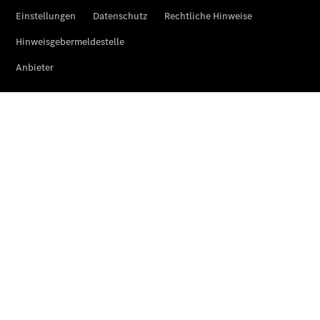
Limousine -
elektrisch
EQS
Limousine -
elektrisch
C-Klasse
Limousine
C-Klasse
Limousine -
elektrisch
E-Klasse
Limousine
S-Klasse
Limousine
S-Klasse
Lang
Mercedes-
Maybach S-
Klasse
SUVs