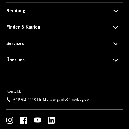
Finanzierung
Gewerbekunden
Kurzfristig
verfügbare
Angebote
V-Klasse
V-Klasse
Marco Polo
Limousinen
Der
elektrische
CLA mit EQ-
Technologie
Der neue
CLA
EQE