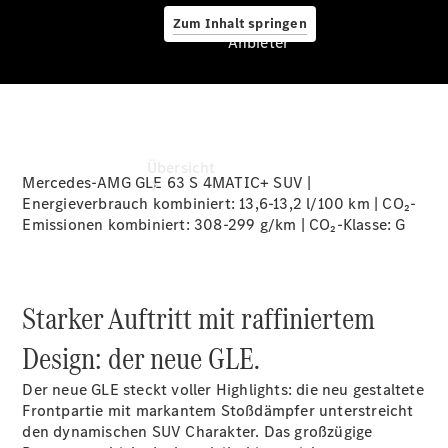
Zum Inhalt springen
Anbieter
Anbieter
Übersicht
Mercedes-AMG GLE 63 S 4MATIC+ SUV |
Energieverbrauch kombiniert: 13,6-13,2 l/100 km | CO₂-
Emissionen kombiniert: 308-299 g/km | CO₂-Klasse:
G
Starker Auftritt mit raffiniertem
Startseite
Design: der neue GLE.
Ansprechpartner
finden
Der neue GLE steckt voller Highlights: die neu gestaltete
Beratung
Frontpartie mit markantem Stoßdämpfer unterstreicht
vereinbaren
den dynamischen SUV Charakter. Das großzügige
Servicetermin