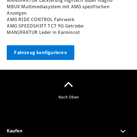
MANUFAKTUR Lackierung hightech silber
magno
MBUX Multimediasystem mit AMG spezifischen
Anzeigen
Übersicht
AMG RIDE CONTROL Fahrwerk
140 Jahre
AMG SPEEDSHIFT TCT 9G Getriebe
Innovation
MANUFAKTUR Leder in
Karminrot
Mercedes-
Benz
Store
Fahrzeug konfigurieren
Neuwagenangebote
Leasing
Privatkunden
Leasing
Gewerbekunden
Finanzierung
Privatkunden