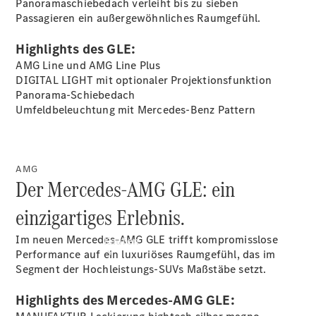
Panoramaschiebedach verleiht bis zu sieben
vereinbaren
Passagieren
ein außergewöhnliches Raumgefühl.
Probefahrt
vereinbaren
Highlights des GLE:
Konfigurator
Modellübersicht
AMG Line und AMG Line
Plus
Tel: +49 611
DIGITAL LIGHT mit optionaler
Projektionsfunktion
777 0
Panorama-Schiebedach
Umfeldbeleuchtung mit Mercedes-Benz
Pattern
AMG
Der Mercedes-AMG GLE: ein
einzigartiges Erlebnis.
Im neuen Mercedes-AMG GLE trifft kompromisslose
Kaufen
Performance auf ein luxuriöses Raumgefühl, das im
Segment der Hochleistungs-SUVs Maßstäbe setzt.
Highlights des Mercedes-AMG GLE: