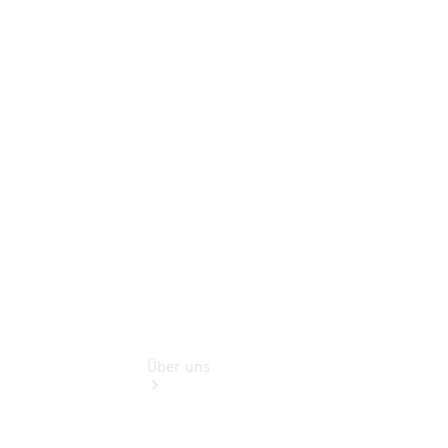
Mercedes-
Benz Rent
Gebrauchtwagensuche
Finanzdienste
Digitale
Extras
Unsere
Gebrauchten
Über uns