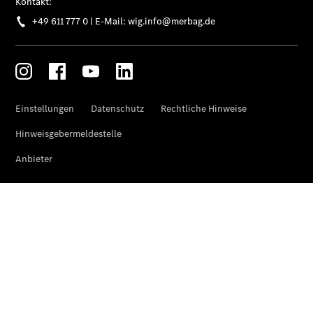
Finanzierung
Gewerbekunden
Kurzfristig
verfügbare
Angebote
V-Klasse
V-Klasse
Marco Polo
Limousinen
Der
elektrische
CLA mit EQ-
Technologie
Der neue
CLA
EQE