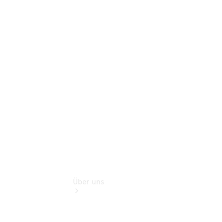
Mercedes-
Benz Rent
Gebrauchtwagensuche
Finanzdienste
Digitale
Extras
Unsere
Gebrauchten
Über uns