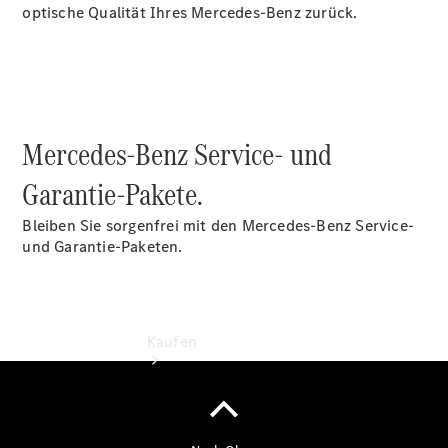
vereinbaren
optische Qualität Ihres Mercedes-Benz zurück.
Probefahrt
vereinbaren
Konfigurator
Modellübersicht
Tel: +49 611
777 0
Mercedes-Benz Service- und
Garantie-Pakete.
Bleiben Sie sorgenfrei mit den Mercedes-Benz Service-
und Garantie-Paketen.
Kaufen