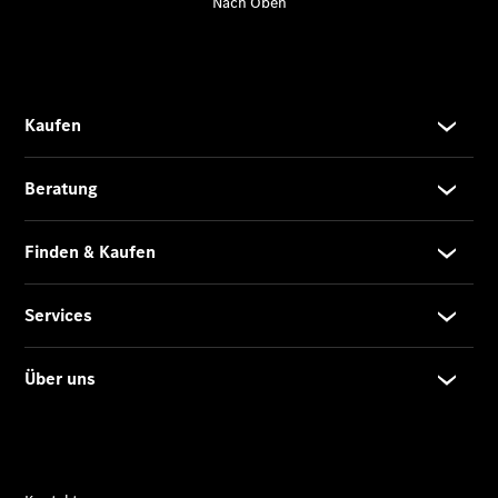
Übersicht
140 Jahre
Innovation
Mercedes-
Benz
Store
Neuwagenangebote
Leasing
Privatkunden
Leasing
Gewerbekunden
Finanzierung
Privatkunden