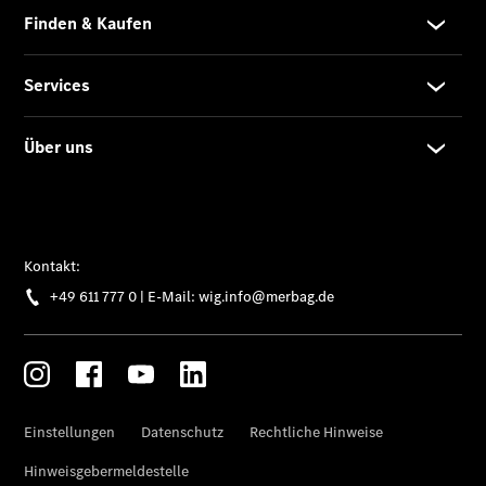
Finanzierung
Gewerbekunden
Kurzfristig
verfügbare
Angebote
V-Klasse
V-Klasse
Marco Polo
Limousinen
Der
elektrische
CLA mit EQ-
Technologie
Der neue
CLA
EQE