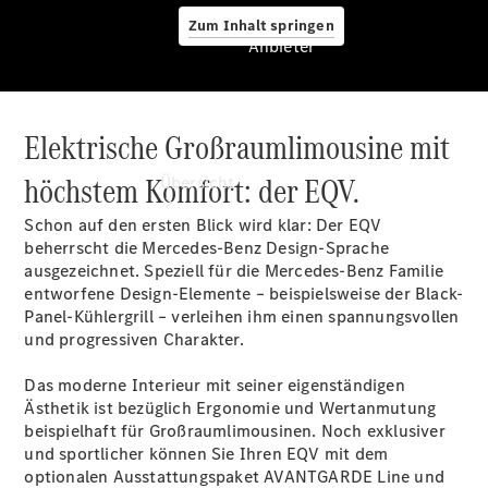
Zum Inhalt springen
Anbieter
Elektrische Großraumlimousine mit
Anbieter
höchstem Komfort: der EQV.
Übersicht
Schon auf den ersten Blick wird klar: Der EQV
beherrscht die Mercedes-Benz Design-Sprache
ausgezeichnet. Speziell für die Mercedes-Benz Familie
entworfene Design-Elemente – beispielsweise der Black-
Panel-Kühlergrill – verleihen ihm einen spannungsvollen
und progressiven Charakter.
Startseite
Ansprechpartner
Das moderne Interieur mit seiner eigenständigen
finden
Ästhetik ist bezüglich Ergonomie und Wertanmutung
Beratung
beispielhaft für Großraumlimousinen. Noch exklusiver
vereinbaren
und sportlicher können Sie Ihren EQV mit dem
Servicetermin
optionalen Ausstattungspaket AVANTGARDE
Line
und