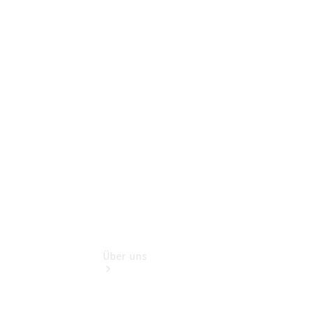
Mercedes-
Benz Rent
Gebrauchtwagensuche
Finanzdienste
Digitale
Extras
Unsere
Gebrauchten
Über uns