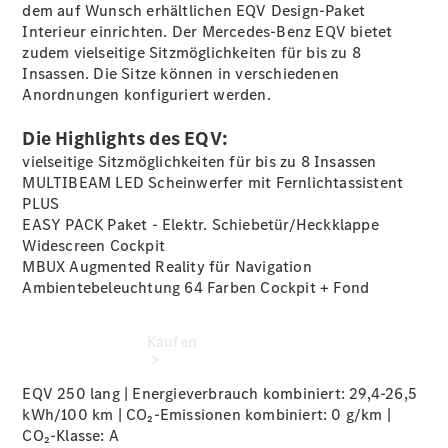
vereinbaren
dem auf Wunsch erhältlichen EQV Design-Paket
Probefahrt
Interieur
einrichten. Der Mercedes-Benz EQV bietet
vereinbaren
zudem vielseitige Sitzmöglichkeiten für bis zu 8
Konfigurator
Insassen. Die Sitze können in verschiedenen
Modellübersicht
Anordnungen konfiguriert werden.
Tel: +49 611
777 0
Die Highlights des EQV:
vielseitige Sitzmöglichkeiten für bis zu 8 Insassen
MULTIBEAM LED Scheinwerfer mit Fernlichtassistent
PLUS
EASY PACK Paket - Elektr.
Schiebetür/Heckklappe
Widescreen Cockpit
MBUX Augmented Reality für
Navigation
Ambientebeleuchtung 64 Farben Cockpit +
Fond
Kaufen
EQV 250 lang | Energieverbrauch kombiniert: 29,4-26,5
kWh/100 km | CO₂-Emissionen kombiniert: 0 g/km |
CO₂-Klasse:
A