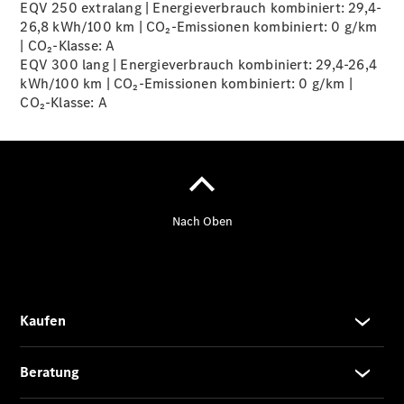
EQV 250 extralang | Energieverbrauch kombiniert: 29,4-
26,8 kWh/100 km | CO₂-Emissionen kombiniert: 0 g/km
| CO₂-Klasse:
A
Übersicht
EQV 300 lang | Energieverbrauch kombiniert: 29,4-26,4
140 Jahre
kWh/100 km | CO₂-Emissionen kombiniert: 0 g/km |
Innovation
CO₂-Klasse:
A
Mercedes-
Benz
Store
Neuwagenangebote
Leasing
Privatkunden
Leasing
Gewerbekunden
Finanzierung
Privatkunden